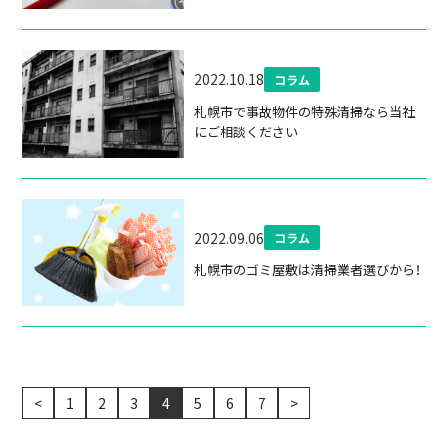
2022.10.18
コラム
札幌市で事故物件の特殊清掃なら当社
にご相談ください
2022.09.06
コラム
札幌市のゴミ屋敷は清掃業者選びから！
<
1
2
3
4
5
6
7
>