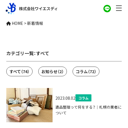
新着情報
HOME
>
新着情報
NEWS
カテゴリ一覧：
すべて
すべて
（74）
お知らせ
（2）
コラム
（72）
2023.08.02
コラム
遺品整理って何をする？｜札幌の業者に
ついて