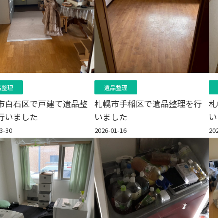
品整理
遺品整理
市白石区で戸建て遺品整
札幌市手稲区で遺品整理を行
札
行いました
いました
い
3-30
2026-01-16
20