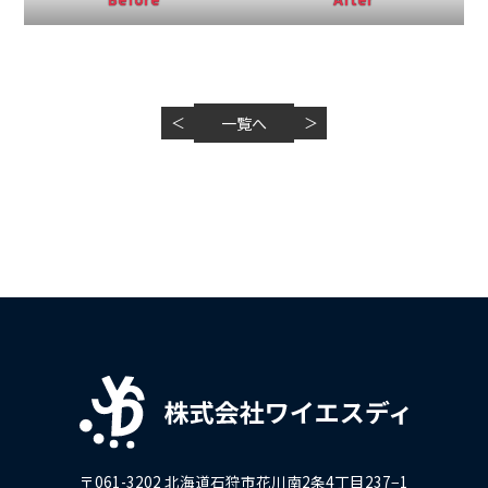
＜
一覧へ
＞
〒061-3202 北海道石狩市花川南2条4丁目237−1